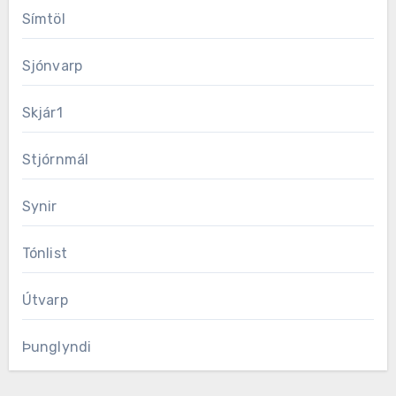
Símtöl
Sjónvarp
Skjár1
Stjórnmál
Synir
Tónlist
Útvarp
Þunglyndi