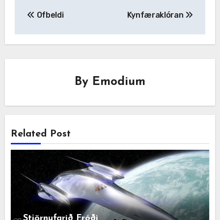
Post
Ofbeldi
Kynfæraklóran
navigation
By
Emodium
Related Post
Stjörnufarið Fróði