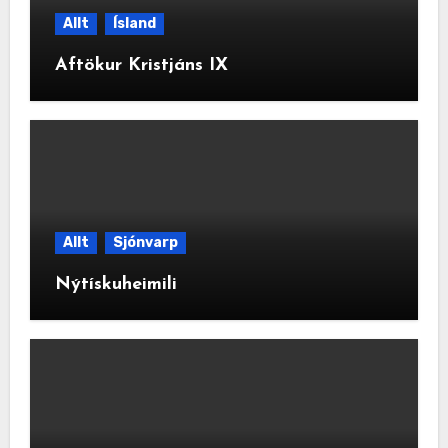
Allt
Ísland
Aftökur Kristjáns IX
Allt
Sjónvarp
Nýtískuheimili