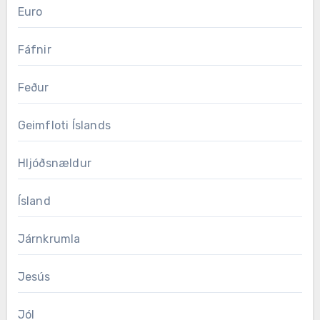
Euro
Fáfnir
Feður
Geimfloti Íslands
Hljóðsnældur
Ísland
Járnkrumla
Jesús
Jól