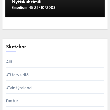
Nýtískuheimili
Emodium
22/10/2003
Sketchar
Allt
Ættarveldið
Ævintýraland
Dætur