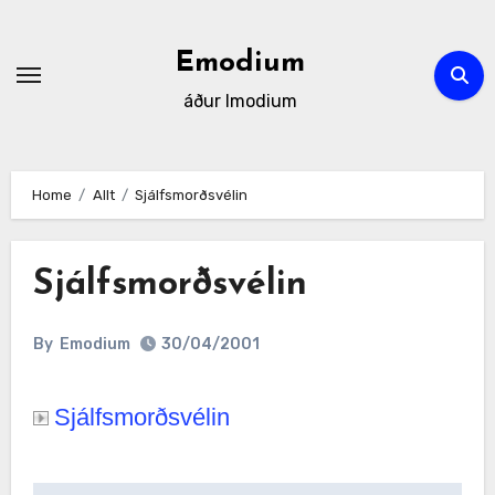
Skip
to
Emodium
content
áður Imodium
Home
Allt
Sjálfsmorðsvélin
Sjálfsmorðsvélin
By
Emodium
30/04/2001
Sjálfsmorðsvélin