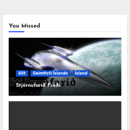
You Missed
Allt
Geimfloti Íslands
Ísland
Stjörnufarið Fróði