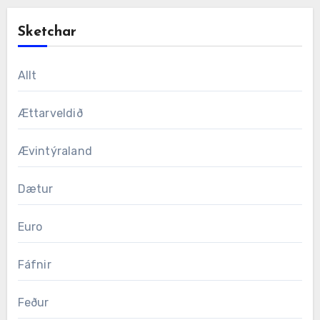
Sketchar
Allt
Ættarveldið
Ævintýraland
Dætur
Euro
Fáfnir
Feður