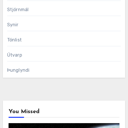
Stjórnmál
Synir
Tónlist
Útvarp
Þunglyndi
You Missed