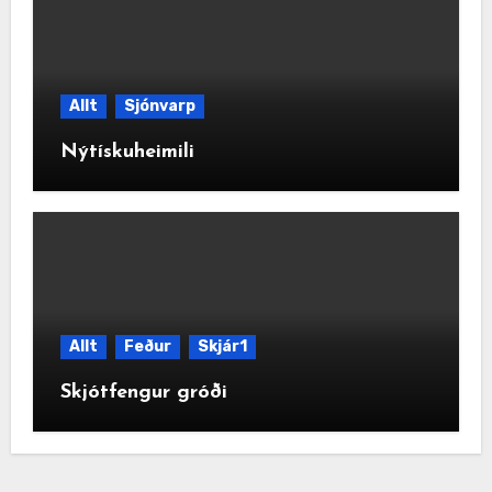
Allt
Sjónvarp
Nýtískuheimili
Allt
Feður
Skjár1
Skjótfengur gróði