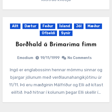
Allt
Dætur
Feður
Ísland
Jól
Mæður
Ofbeldi
Synir
Borðhald á Brimarima fimm
Emodium
19/11/1999
No Comments
Ingó er englabossinn hennar mömmu sinnar og
bjargar jólunum með verðlaunahangikjötinu úr
11/11. Þó eru mæðginin Málfríður og Elli að kítast
eilítið. Það hitnar í kolunum þegar Elli skellir í…