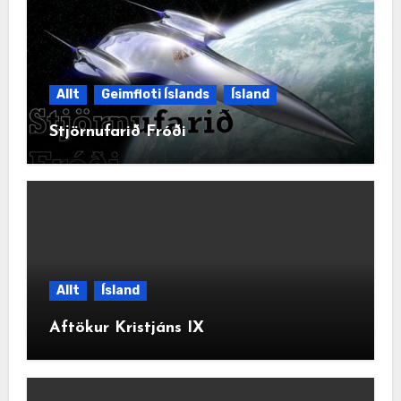
Allt
Geimfloti Íslands
Ísland
Stjörnufarið Fróði
Allt
Ísland
Aftökur Kristjáns IX