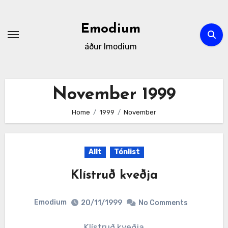
Skip
to
Emodium
content
áður Imodium
November 1999
Home
1999
November
Allt
Tónlist
Klístruð kveðja
Emodium
20/11/1999
No Comments
Klístruð kveðja