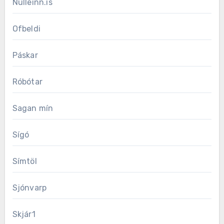
Nulleinn.is
Ofbeldi
Páskar
Róbótar
Sagan mín
Sígó
Símtöl
Sjónvarp
Skjár1