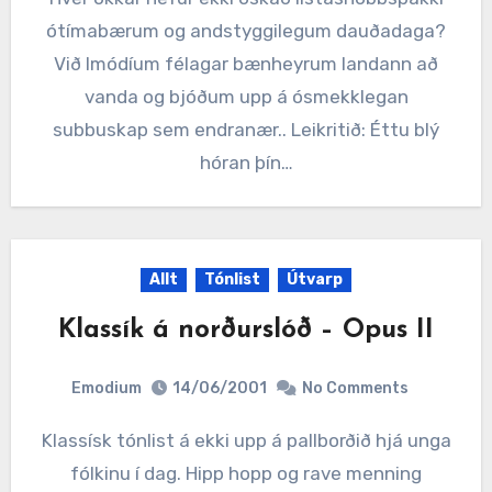
ótímabærum og andstyggilegum dauðadaga?
Við Imódíum félagar bænheyrum landann að
vanda og bjóðum upp á ósmekklegan
subbuskap sem endranær.. Leikritið: Éttu blý
hóran þín…
Allt
Tónlist
Útvarp
Klassík á norðurslóð – Opus II
Emodium
14/06/2001
No Comments
Klassísk tónlist á ekki upp á pallborðið hjá unga
fólkinu í dag. Hipp hopp og rave menning