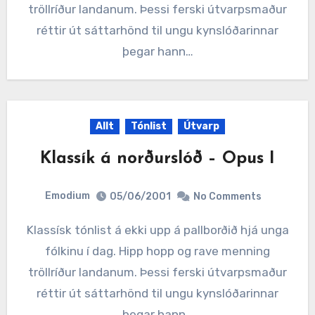
tröllríður landanum. Þessi ferski útvarpsmaður
réttir út sáttarhönd til ungu kynslóðarinnar
þegar hann…
Allt
Tónlist
Útvarp
Klassík á norðurslóð – Opus I
Emodium
05/06/2001
No Comments
Klassísk tónlist á ekki upp á pallborðið hjá unga
fólkinu í dag. Hipp hopp og rave menning
tröllríður landanum. Þessi ferski útvarpsmaður
réttir út sáttarhönd til ungu kynslóðarinnar
þegar hann…