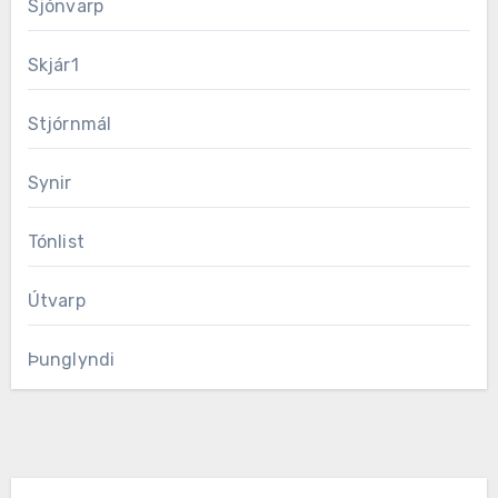
Sjónvarp
Skjár1
Stjórnmál
Synir
Tónlist
Útvarp
Þunglyndi