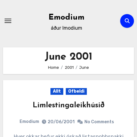
Skip
to
Emodium
content
áður Imodium
June 2001
Home
2001
June
Allt
Ofbeldi
Limlestingaleikhúsið
Emodium
20/06/2001
No Comments
Hver okkar hefur ekki óskað listasnobbspakki