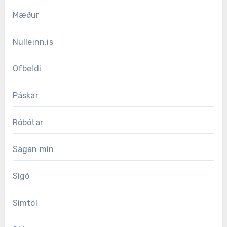
Mæður
Nulleinn.is
Ofbeldi
Páskar
Róbótar
Sagan mín
Sígó
Símtöl