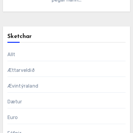
Sketchar
Allt
Ættarveldið
Ævintýraland
Dætur
Euro