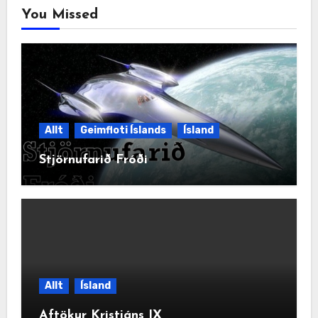
You Missed
Allt
Geimfloti Íslands
Ísland
Stjörnufarið Fróði
Allt
Ísland
Aftökur Kristjáns IX