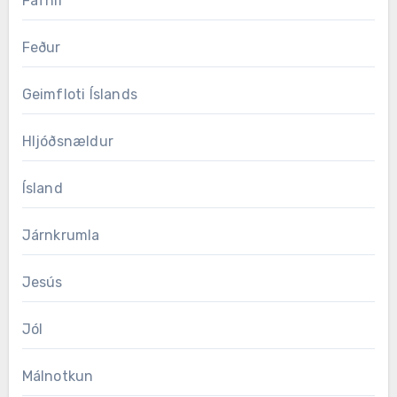
Fáfnir
Feður
Geimfloti Íslands
Hljóðsnældur
Ísland
Járnkrumla
Jesús
Jól
Málnotkun