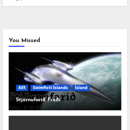
You Missed
Allt
Geimfloti Íslands
Ísland
Stjörnufarið Fróði