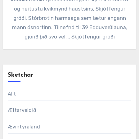
og heitustu kvikmynd haustsins, Skjótfengur
gróði. Stórbrotin harmsaga sem lætur engann
mann ósnortinn. Tilnefnd til 39 Edduverðlauna,
gjörið þið svo vel…. Skjótfengur gróði
Sketchar
Allt
Ættarveldið
Ævintýraland