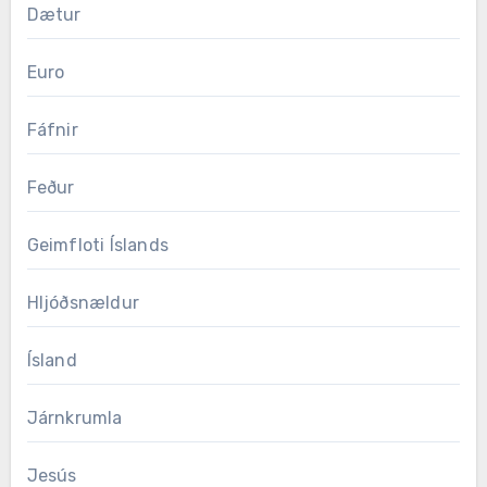
Dætur
Euro
Fáfnir
Feður
Geimfloti Íslands
Hljóðsnældur
Ísland
Járnkrumla
Jesús