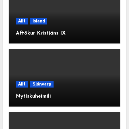
Allt
Ísland
Aftökur Kristjáns IX
Allt
Sjónvarp
Nýtískuheimili