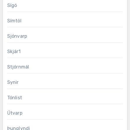
Sígó
Símtöl
Sjónvarp
Skjár1
Stjórnmál
Synir
Tónlist
Útvarp
Þunglyndi