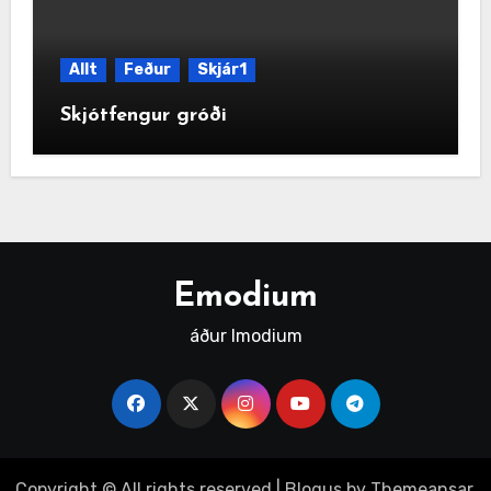
Allt
Feður
Skjár1
Skjótfengur gróði
Emodium
áður Imodium
Copyright © All rights reserved
|
Blogus
by
Themeansar
.