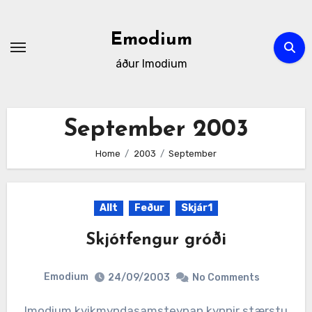
Skip
to
Emodium
content
áður Imodium
September 2003
Home
2003
September
Allt
Feður
Skjár1
Skjótfengur gróði
Emodium
24/09/2003
No Comments
Imodium kvikmyndasamsteypan kynnir stærstu