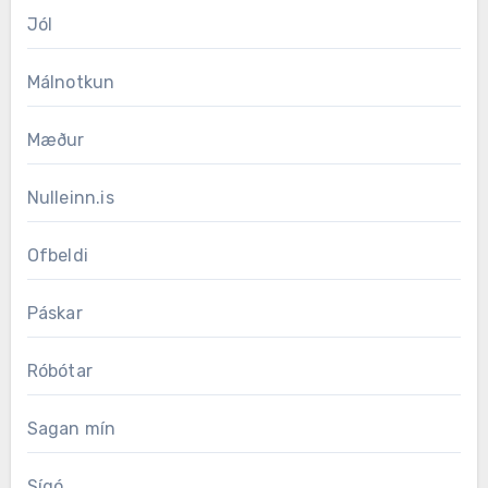
Jól
Málnotkun
Mæður
Nulleinn.is
Ofbeldi
Páskar
Róbótar
Sagan mín
Sígó