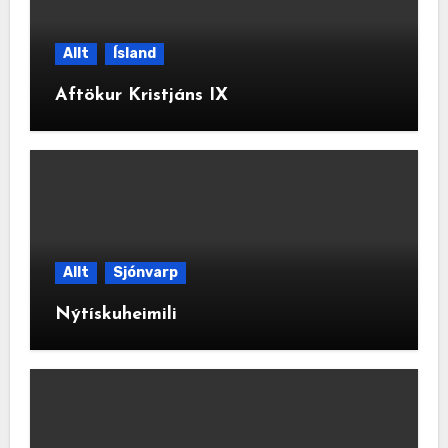
Allt
Ísland
Aftökur Kristjáns IX
Allt
Sjónvarp
Nýtískuheimili