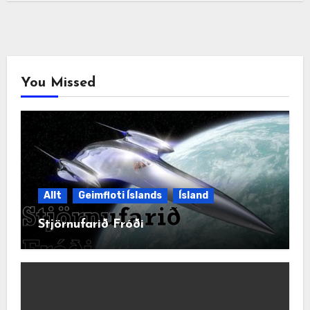
You Missed
Allt
Geimfloti Íslands
Ísland
Stjörnufarið Fróði