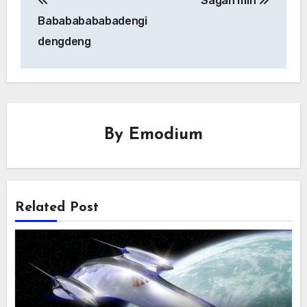
Sagan mín
navigation
Babababababadengi
dengdeng
By
Emodium
Related Post