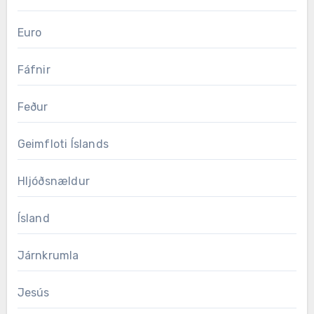
Euro
Fáfnir
Feður
Geimfloti Íslands
Hljóðsnældur
Ísland
Járnkrumla
Jesús