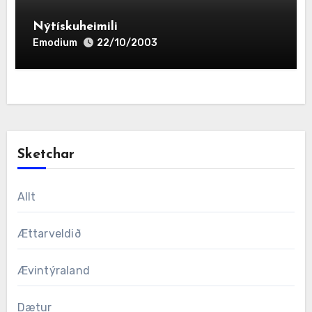
Nýtískuheimili
Emodium
22/10/2003
Sketchar
Allt
Ættarveldið
Ævintýraland
Dætur