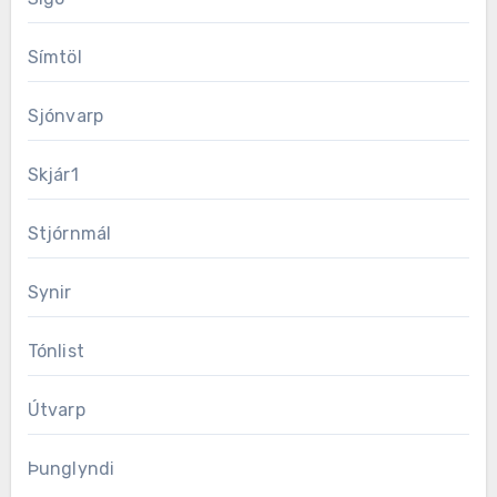
Símtöl
Sjónvarp
Skjár1
Stjórnmál
Synir
Tónlist
Útvarp
Þunglyndi